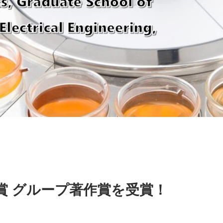
odera
oratory
賞 グループ著作賞を受賞！