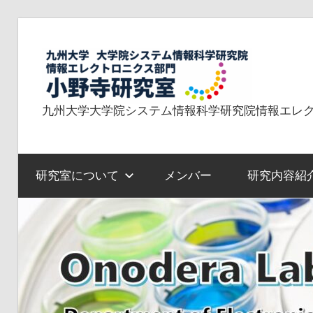
コ
ン
小
テ
ン
ツ
九州大学大学院システム情報科学研究院情報エレ
野
へ
ス
寺
キ
研究室について
メンバー
研究内容紹
ッ
プ
研
究