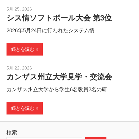
lab
5月 25, 2026
ehXYGwdDespuPGaWxUUR
シス情ソフトボール大会 第3位
2026年5月24日に行われたシステム情
続きを読む
5月 22, 2026
ehXYGwdDespuPGaWxUUR
カンザス州立大学見学・交流会
カンザス州立大学から学生6名教員2名の研
続きを読む
検索