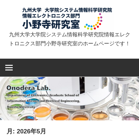
コ
小
ン
テ
野
ン
九州大学大学院システム情報科学研究院情報エレク
ツ
トロニクス部門小野寺研究室のホームページです！
へ
寺
ス
キ
研
ッ
プ
究
室
Ono
月:
2026年5月